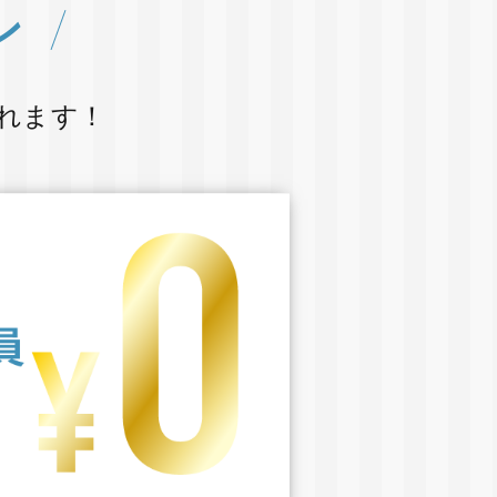
ン
れます！